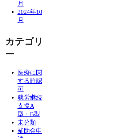
月
2024年10
月
カテゴリ
ー
医療に関
する許認
可
就労継続
支援A
型・B型
未分類
補助金申