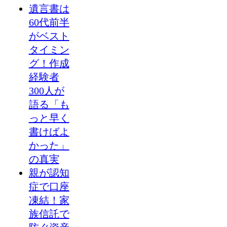
遺言書は
60代前半
がベスト
タイミン
グ！作成
経験者
300人が
語る「も
っと早く
書けばよ
かった」
の真実
親が認知
症で口座
凍結！家
族信託で