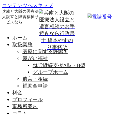
コンテンツへスキップ
兵庫と大阪の医療法
人設立と障害福祉サ
ービスなら
ホーム
取扱業務
医療に関する許認可
障がい福祉
就労継続支援A型・B型
グループホーム
遺言・相続
補助金申請
料金
プロフィール
事務所案内
コラム