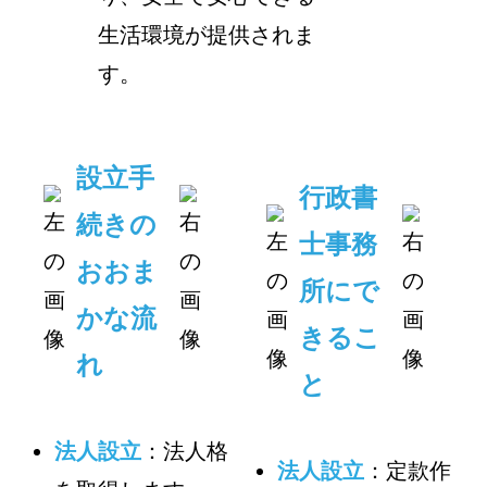
生活環境が提供されま
す。
設立手
行政書
続きの
士事務
おおま
所にで
かな流
きるこ
れ
と
法人設立
：法人格
法人設立
：定款作