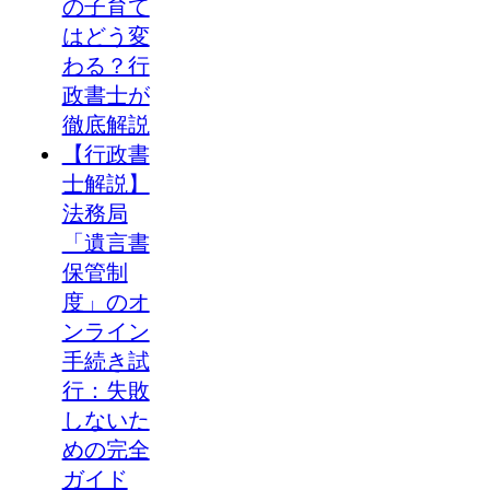
の子育て
はどう変
わる？行
政書士が
徹底解説
【行政書
士解説】
法務局
「遺言書
保管制
度」のオ
ンライン
手続き試
行：失敗
しないた
めの完全
ガイド