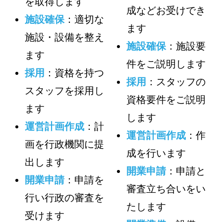
を取得します
成などお受けでき
施設確保
：適切な
ます
施設・設備を整え
施設確保
：施設要
ます
件をご説明します
採用
：資格を持つ
採用
：スタッフの
スタッフを採用し
資格要件をご説明
ます
します
運営計画作成
：計
運営計画作成
：作
画を行政機関に提
成を行います
出します
開業申請
：申請と
開業申請
：申請を
審査立ち合いをい
行い行政の審査を
たします
受けます