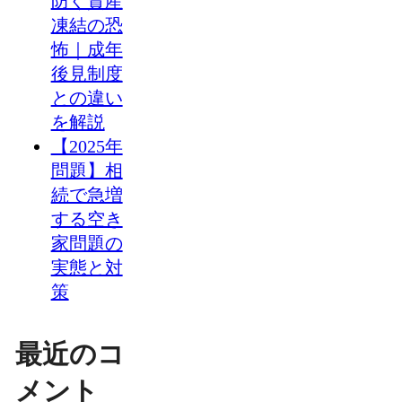
防ぐ資産
凍結の恐
怖｜成年
後見制度
との違い
を解説
【2025年
問題】相
続で急増
する空き
家問題の
実態と対
策
最近のコ
メント