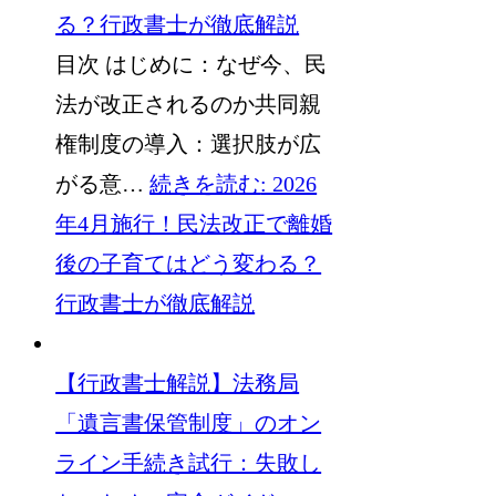
る？行政書士が徹底解説
目次 はじめに：なぜ今、民
法が改正されるのか共同親
権制度の導入：選択肢が広
がる意…
続きを読む
: 2026
年4月施行！民法改正で離婚
後の子育てはどう変わる？
行政書士が徹底解説
【行政書士解説】法務局
「遺言書保管制度」のオン
ライン手続き試行：失敗し