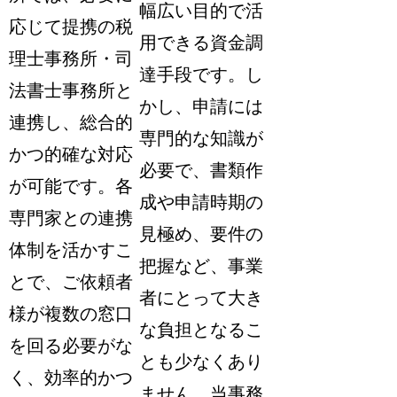
幅広い目的で活
応じて提携の税
用できる資金調
理士事務所・司
達手段です。し
法書士事務所と
かし、申請には
連携し、総合的
専門的な知識が
かつ的確な対応
必要で、書類作
が可能です。各
成や申請時期の
専門家との連携
見極め、要件の
体制を活かすこ
把握など、事業
とで、ご依頼者
者にとって大き
様が複数の窓口
な負担となるこ
を回る必要がな
とも少なくあり
く、効率的かつ
ません。当事務