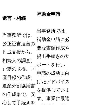
補助金申請
遺言・相続
当事務所では、
当事務所では、
補助金申請に必
公正証書遺言の
要な書類作成や
作成支援から、
提出手続きのサ
相続人の調査、
ポートを行い、
戸籍の取得、財
申請の成功に向
産目録の作成、
けたアドバイス
遺産分割協議書
を提供していま
の作成まで、安
す。事業に最適
心して手続きを