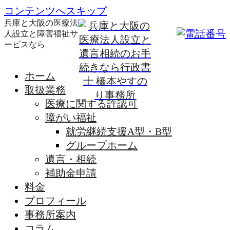
コンテンツへスキップ
兵庫と大阪の医療法
人設立と障害福祉サ
ービスなら
ホーム
取扱業務
医療に関する許認可
障がい福祉
就労継続支援A型・B型
グループホーム
遺言・相続
補助金申請
料金
プロフィール
事務所案内
コラム