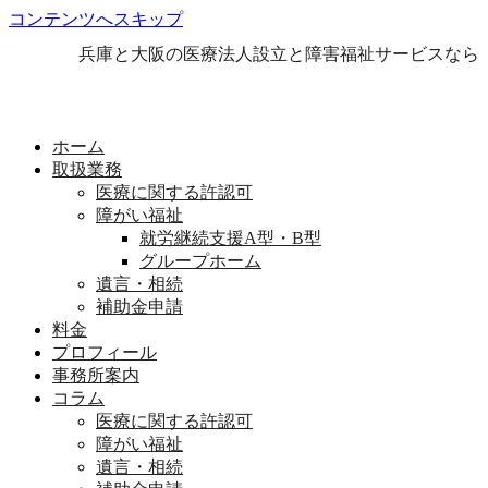
コンテンツへスキップ
兵庫と大阪の医療法人設立と障害福祉サービスなら
ホーム
取扱業務
医療に関する許認可
障がい福祉
就労継続支援A型・B型
グループホーム
遺言・相続
補助金申請
料金
プロフィール
事務所案内
コラム
医療に関する許認可
障がい福祉
遺言・相続