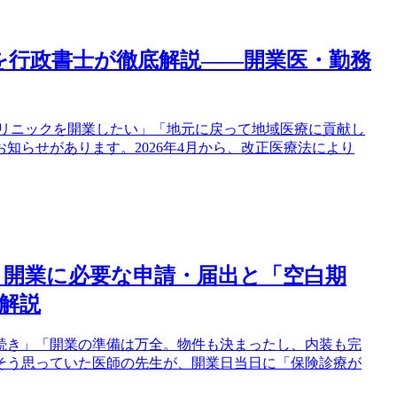
」を行政書士が徹底解説——開業医・勤務
はクリニックを開業したい」「地元に戻って地域医療に貢献し
知らせがあります。2026年4月から、改正医療法により
開業に必要な申請・届出と「空白期
解説
続き」「開業の準備は万全。物件も決まったし、内装も完
そう思っていた医師の先生が、開業日当日に「保険診療が