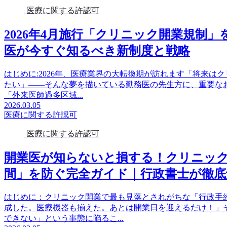
医療に関する許認可
2026年4月施行「クリニック開業規制
医が今すぐ知るべき新制度と戦略
はじめに:2026年、医療業界の大転換期が訪れます「将来
たい」——そんな夢を描いている勤務医の先生方に、重要なお
「外来医師過多区域...
2026.03.05
医療に関する許認可
医療に関する許認可
開業医が知らないと損する！クリニック
間」を防ぐ完全ガイド｜行政書士が徹底
はじめに：クリニック開業で最も見落とされがちな「行政手
成した。医療機器も揃えた。あとは開業日を迎えるだけ！」
できない」という事態に陥るこ...