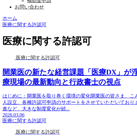
補助金申請
お問い合わせ
ホーム
医療に関する許認可
医療に関する許認可
医療に関する許認可
開業医の新たな経営課題「医療DX」が浮
療現場の最新動向と行政書士の視点
はじめに：開業医を取り巻く環境の変化開業医の皆さま、こ
人設立、各種許認可申請のサポートをさせていただいており
進など、大きな制度変化が続...
2026.03.06
医療に関する許認可
医療に関する許認可