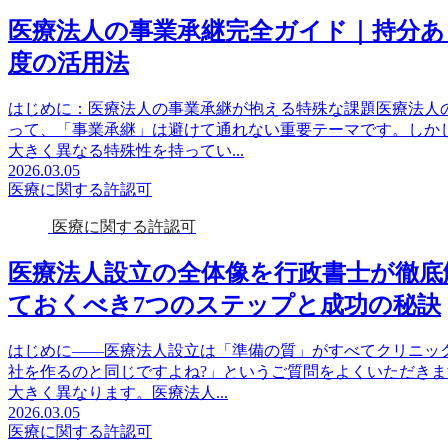
医療法人の事業承継完全ガイド｜持分あ
度の活用法
はじめに：医療法人の事業承継が抱える特殊な課題医療法人
って、「事業承継」は避けて通れない重要テーマです。しか
大きく異なる特殊性を持ってい...
2026.03.05
医療に関する許認可
医療に関する許認可
医療法人設立の全体像を行政書士が徹底
ておくべき7つのステップと成功の秘訣
はじめに——医療法人設立は「準備の質」がすべてクリニッ
社を作るのと同じですよね?」というご質問をよくいただき
大きく異なります。医療法人...
2026.03.05
医療に関する許認可