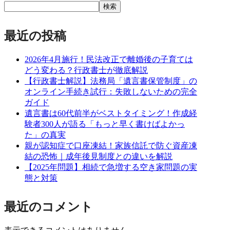
検索
最近の投稿
2026年4月施行！民法改正で離婚後の子育ては
どう変わる？行政書士が徹底解説
【行政書士解説】法務局「遺言書保管制度」の
オンライン手続き試行：失敗しないための完全
ガイド
遺言書は60代前半がベストタイミング！作成経
験者300人が語る「もっと早く書けばよかっ
た」の真実
親が認知症で口座凍結！家族信託で防ぐ資産凍
結の恐怖｜成年後見制度との違いを解説
【2025年問題】相続で急増する空き家問題の実
態と対策
最近のコメント