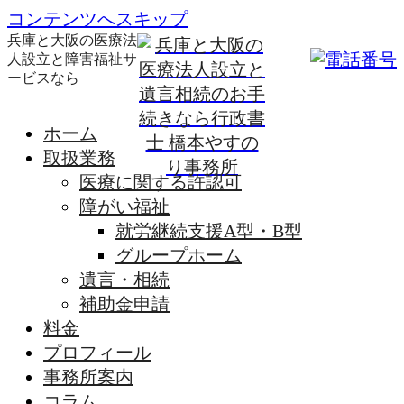
コンテンツへスキップ
兵庫と大阪の医療法
人設立と障害福祉サ
ービスなら
ホーム
取扱業務
医療に関する許認可
障がい福祉
就労継続支援A型・B型
グループホーム
遺言・相続
補助金申請
料金
プロフィール
事務所案内
コラム