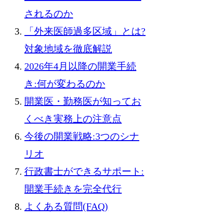
されるのか
「外来医師過多区域」とは?
対象地域を徹底解説
2026年4月以降の開業手続
き:何が変わるのか
開業医・勤務医が知ってお
くべき実務上の注意点
今後の開業戦略:3つのシナ
リオ
行政書士ができるサポート:
開業手続きを完全代行
よくある質問(FAQ)