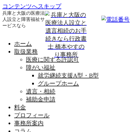
コンテンツへスキップ
兵庫と大阪の医療法
人設立と障害福祉サ
ービスなら
ホーム
取扱業務
医療に関する許認可
障がい福祉
就労継続支援A型・B型
グループホーム
遺言・相続
補助金申請
料金
プロフィール
事務所案内
コラム