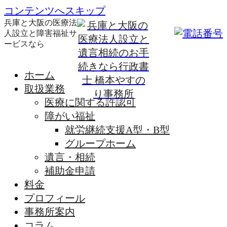
コンテンツへスキップ
兵庫と大阪の医療法
人設立と障害福祉サ
ービスなら
ホーム
取扱業務
医療に関する許認可
障がい福祉
就労継続支援A型・B型
グループホーム
遺言・相続
補助金申請
料金
プロフィール
事務所案内
コラム