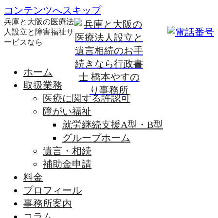
コンテンツへスキップ
兵庫と大阪の医療法
人設立と障害福祉サ
ービスなら
ホーム
取扱業務
医療に関する許認可
障がい福祉
就労継続支援A型・B型
グループホーム
遺言・相続
補助金申請
料金
プロフィール
事務所案内
コラム